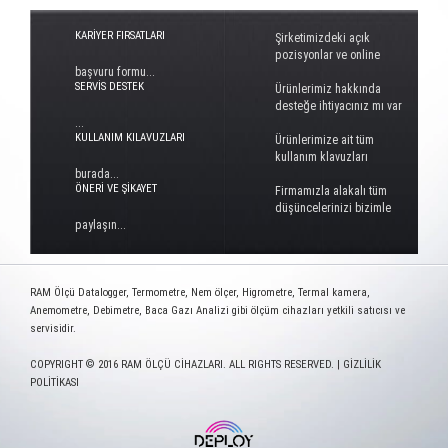
KARİYER FIRSATLARI
Şirketimizdeki açık
pozisyonlar ve online
başvuru formu...
SERVİS DESTEK
Ürünlerimiz hakkında
desteğe ihtiyacınız mı var
...
KULLANIM KILAVUZLARI
Ürünlerimize ait tüm
kullanım klavuzları
burada...
ÖNERİ VE ŞİKAYET
Firmamızla alakalı tüm
düşüncelerinizi bizimle
paylaşın...
RAM Ölçü Datalogger, Termometre, Nem ölçer, Higrometre, Termal kamera,
Anemometre, Debimetre, Baca Gazı Analizi gibi ölçüm cihazları yetkili satıcısı ve
servisidir.
COPYRIGHT © 2016 RAM ÖLÇÜ CİHAZLARI. ALL RIGHTS RESERVED. |
GİZLİLİK
POLİTİKASI
www.deploy.com.tr